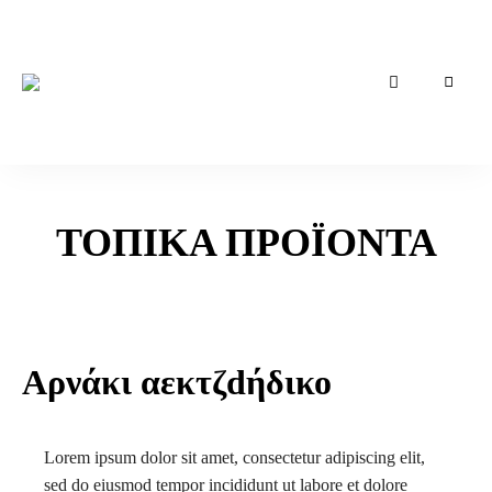
Συνταγές
Kavala
της
Καβάλας
Tales
of
Taste
ΤΟΠΙΚΑ ΠΡΟΪΟΝΤΑ
Αρνάκι αεκτζdήδικο
Lorem ipsum dolor sit amet, consectetur adipiscing elit,
sed do eiusmod tempor incididunt ut labore et dolore